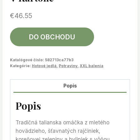
€
46.55
DO OBCHODU
Katalógové číslo:
582713ca77b3
Kategórie:
Hotové jedlá
,
Potraviny
,
XXL balenia
Popis
Popis
Tradičná talianska omáčka z mletého
hovädzieho, šťavnatých rajčiniek,
koreňovej zeleniny a byliniek s vôňou