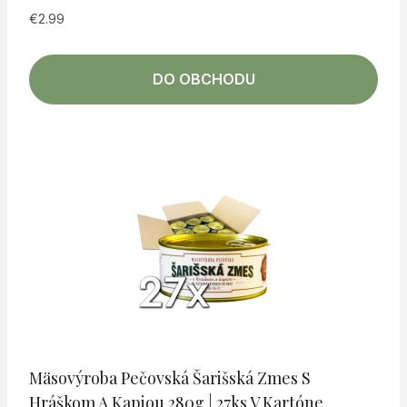
€
2.99
DO OBCHODU
Mäsovýroba Pečovská Šarišská Zmes S
Hráškom A Kapiou 280g | 27ks V Kartóne