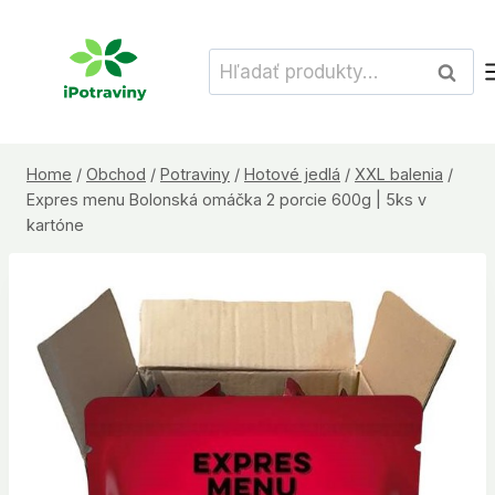
Skip
to
Hľadať:
Vyhľad
content
Home
/
Obchod
/
Potraviny
/
Hotové jedlá
/
XXL balenia
/
Expres menu Bolonská omáčka 2 porcie 600g | 5ks v
kartóne