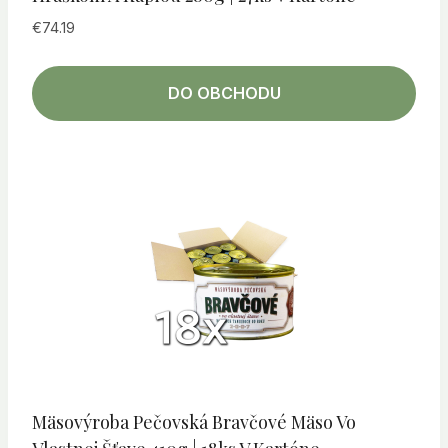
€
74.19
DO OBCHODU
Mäsovýroba Pečovská Bravčové Mäso Vo