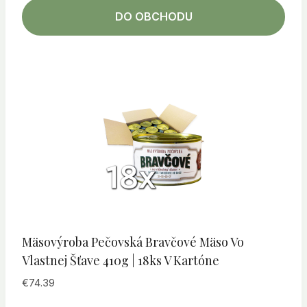
DO OBCHODU
Mäsovýroba Pečovská Bravčové Mäso Vo
Vlastnej Šťave 410g | 18ks V Kartóne
€
74.39