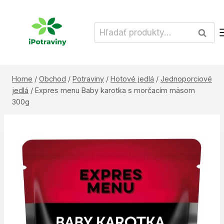
Skip
to
Hľadať:
Vyhľad
content
Home
/
Obchod
/
Potraviny
/
Hotové jedlá
/
Jednoporciové
jedlá
/
Expres menu Baby karotka s morčacím mäsom
300g