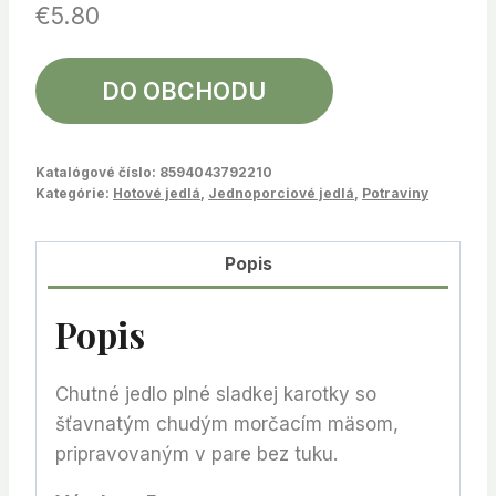
€
5.80
DO OBCHODU
Katalógové číslo:
8594043792210
Kategórie:
Hotové jedlá
,
Jednoporciové jedlá
,
Potraviny
Popis
Popis
Chutné jedlo plné sladkej karotky so
šťavnatým chudým morčacím mäsom,
pripravovaným v pare bez tuku.