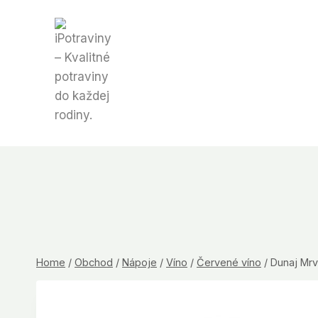
Skip
to
content
Home
/
Obchod
/
Nápoje
/
Víno
/
Červené víno
/
Dunaj Mrv