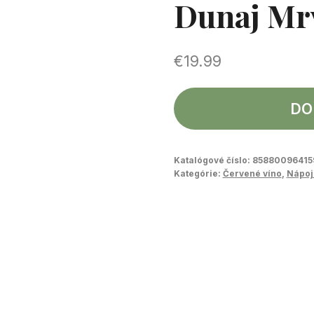
Dunaj Mrv
€
19.99
DO
Katalógové číslo:
85880096415
Kategórie:
Červené víno
,
Nápoj