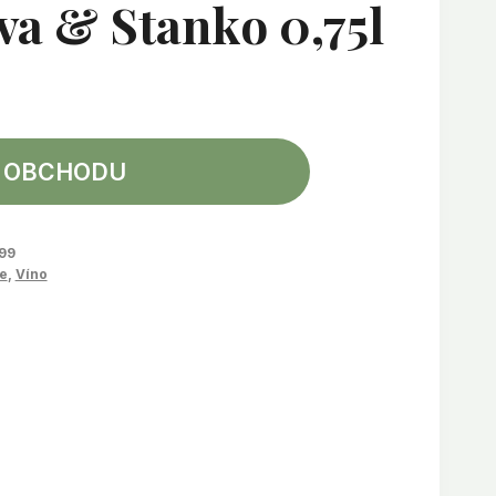
a & Stanko 0,75l
 OBCHODU
99
e
,
Víno