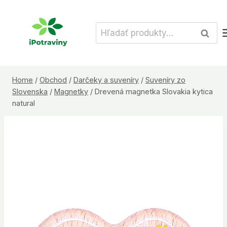
Skip
to
Hľadať:
Vyhľad
content
Home
/
Obchod
/
Darčeky a suveníry
/
Suveníry zo
Slovenska
/
Magnetky
/
Drevená magnetka Slovakia kytica
natural