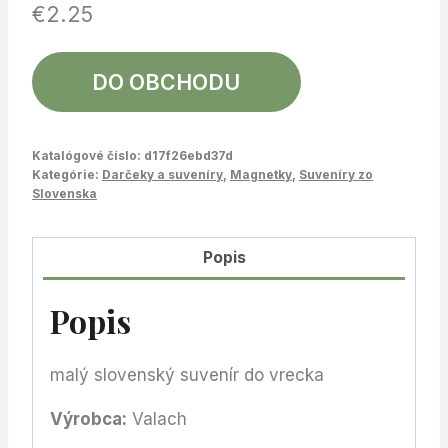
€
2.25
DO OBCHODU
Katalógové číslo:
d17f26ebd37d
Kategórie:
Darčeky a suveníry
,
Magnetky
,
Suveníry zo
Slovenska
Popis
Popis
malý slovenský suvenír do vrecka
Výrobca:
Valach