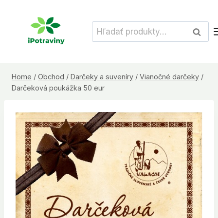
Skip
to
Hľadať:
Vyhľad
content
Home
/
Obchod
/
Darčeky a suveníry
/
Vianočné darčeky
/
Darčeková poukážka 50 eur