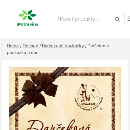
Skip
to
Hľadať:
Vyhľad
content
Home
/
Obchod
/
Darčekové poukážky
/
Darčeková
poukážka 5 eur