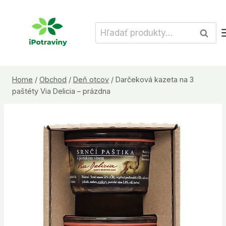
Skip
to
Hľadať:
Vyhľad
content
Home
/
Obchod
/
Deň otcov
/
Darčeková kazeta na 3
paštéty Via Delicia – prázdna