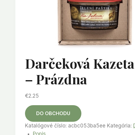
Darčeková Kazeta 
– Prázdna
€
2.25
DO OBCHODU
Katalógové číslo:
acbc053ba5ee
Kategória:
Popis