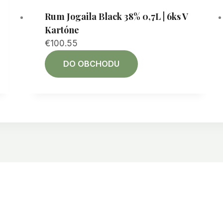
Rum Jogaila Black 38% 0,7L | 6ks V
Kartóne
€
100.55
DO OBCHODU