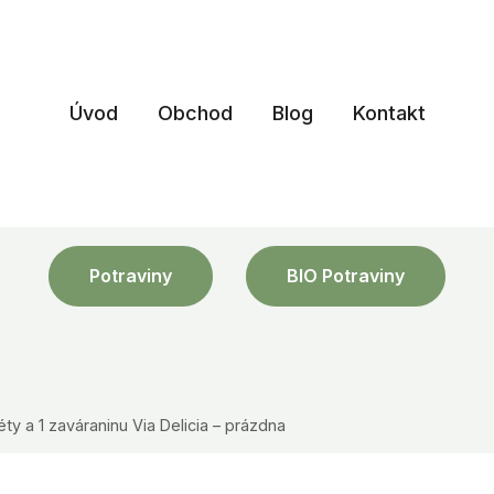
Úvod
Obchod
Blog
Kontakt
Potraviny
BIO Potraviny
y a 1 zaváraninu Via Delicia – prázdna