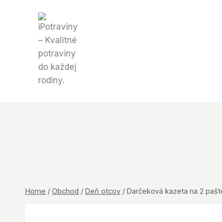
Skip
to
content
Home
/
Obchod
/
Deň otcov
/
Darčeková kazeta na 2 paštét