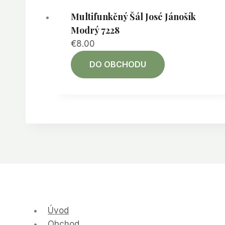
Multifunkčný Šál José Jánošík
Modrý 7228
€
8.00
DO OBCHODU
Úvod
Obchod