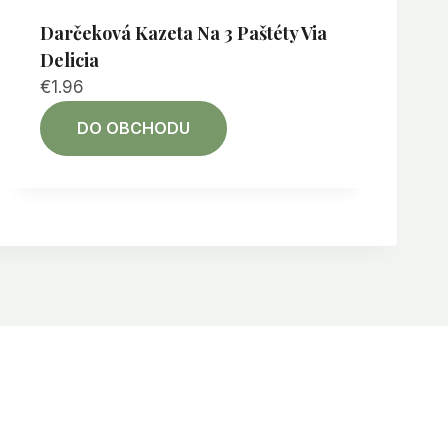
Darčeková Kazeta Na 3 Paštéty Via
Delicia
€
1.96
DO OBCHODU