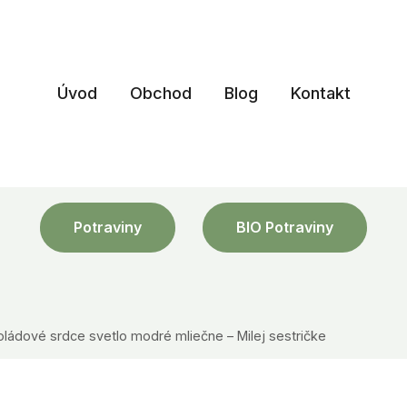
Úvod
Obchod
Blog
Kontakt
Potraviny
BIO Potraviny
oládové srdce svetlo modré mliečne – Milej sestričke