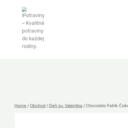
Skip
to
content
Home
/
Obchod
/
Deň sv. Valentína
/
Chocolate Patrik Čok