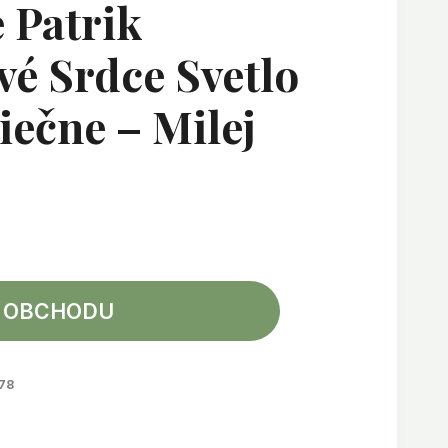
 Patrik
é Srdce Svetlo
ečne – Milej
 OBCHODU
78