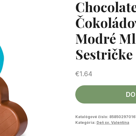
Chocolate
Čokoládov
Modré Mli
Sestričke
€
1.64
DO
Katalógové číslo:
85850297016
Kategória:
Deň sv. Valentína