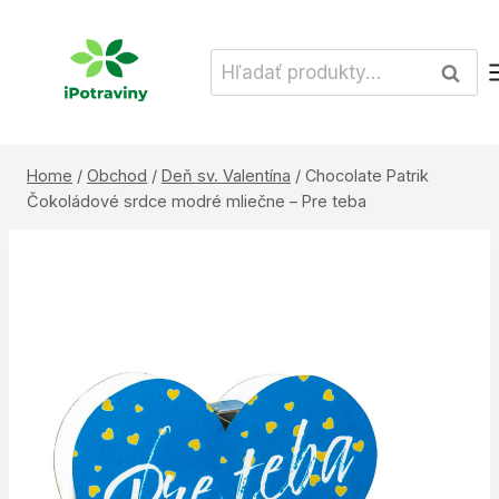
Skip
to
Hľadať:
Vyhľad
content
Home
/
Obchod
/
Deň sv. Valentína
/
Chocolate Patrik
Čokoládové srdce modré mliečne – Pre teba