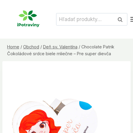
Skip
to
Hľadať:
Vyhľad
content
Home
/
Obchod
/
Deň sv. Valentína
/
Chocolate Patrik
Čokoládové srdce biele mliečne – Pre super dievča