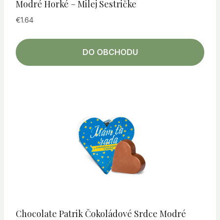
Modré Horké – Milej Sestričke
€
1.64
DO OBCHODU
Chocolate Patrik Čokoládové Srdce Modré