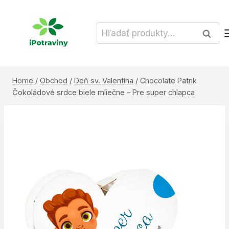
Skip
to
Hľadať:
Vyhľad
content
Home
/
Obchod
/
Deň sv. Valentína
/
Chocolate Patrik
Čokoládové srdce biele mliečne – Pre super chlapca