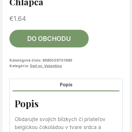
Chlapca
€
1.64
DO OBCHODU
Katalógové číslo:
8585029701685
Kategória:
Deň sv. Valentína
Popis
Popis
Obdarujte svojich blízkych či priateľov
belgickou čokoládou v tvare srdca a