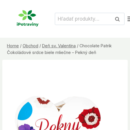
Skip
to
Hľadať:
Vyhľad
content
Home
/
Obchod
/
Deň sv. Valentína
/
Chocolate Patrik
Čokoládové srdce biele mliečne – Pekný deň