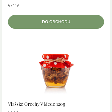
€
74.19
DO OBCHODU
Vlašské Orechy V Mede 120g