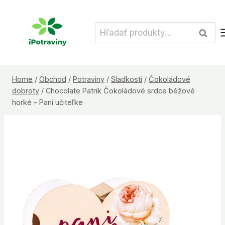
Skip
to
Hľadať:
Vyhľad
content
Home
/
Obchod
/
Potraviny
/
Sladkosti
/
Čokoládové
dobroty
/
Chocolate Patrik Čokoládové srdce béžové
horké – Pani učiteľke