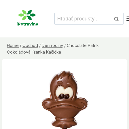
Skip
to
Hľadať:
Vyhľad
content
Home
/
Obchod
/
Deň rodiny
/
Chocolate Patrik
Čokoládová lízanka Kačička