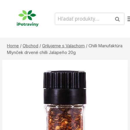
Skip
to
Hľadať:
Vyhľad
content
Home
/
Obchod
/
Grilujeme s Valachom
/
Chilli Manufaktúra
Mlynček drvené chilli Jalapeňo 20g