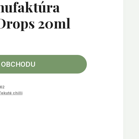
nufaktúra
 Drops 20ml
 OBCHODU
62
Tekuté chilli