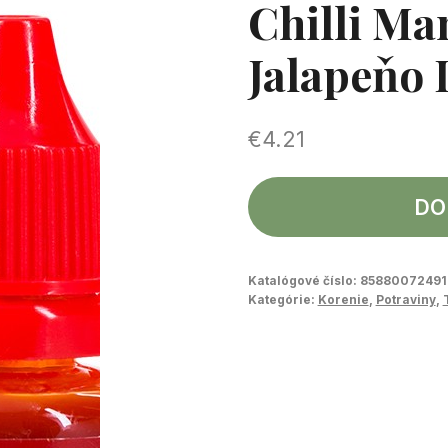
Chilli Ma
Jalapeňo
€
4.21
DO
Katalógové číslo:
85880072491
Kategórie:
Korenie
,
Potraviny
,