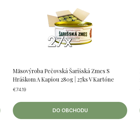
Mäsovýroba Pečovská Šarišská Zmes S
Hráškom A Kapiou 280g | 27ks V Kartóne
€
74.19
DO OBCHODU