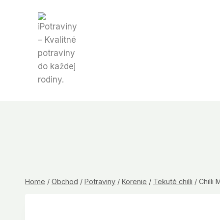
Skip
to
content
Home
/
Obchod
/
Potraviny
/
Korenie
/
Tekuté chilli
/
Chilli