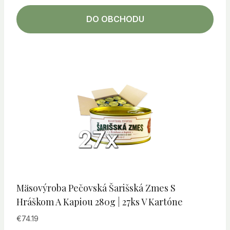
DO OBCHODU
Mäsovýroba Pečovská Šarišská Zmes S
Hráškom A Kapiou 280g | 27ks V Kartóne
€
74.19