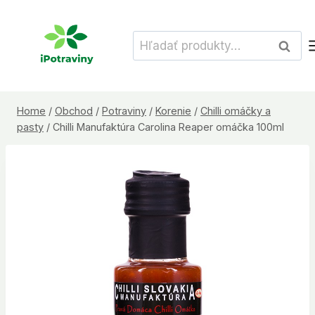
Skip
to
Hľadať:
Vyhľad
content
Home
/
Obchod
/
Potraviny
/
Korenie
/
Chilli omáčky a
pasty
/
Chilli Manufaktúra Carolina Reaper omáčka 100ml