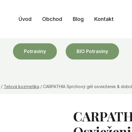
Úvod
Obchod
Blog
Kontakt
Potraviny
BIO Potraviny
/
Telová kozmetika
/
CARPATHIA Sprchový gél osvieženie & dobrá
CARPATHI
Osviežen