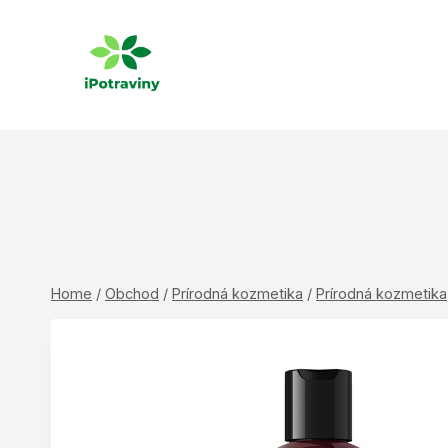
Skip
to
content
Home
/
Obchod
/
Prírodná kozmetika
/
Prírodná kozmetika