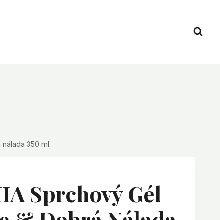
 nálada 350 ml
A Sprchový Gél
ie & Dobrá Nálada