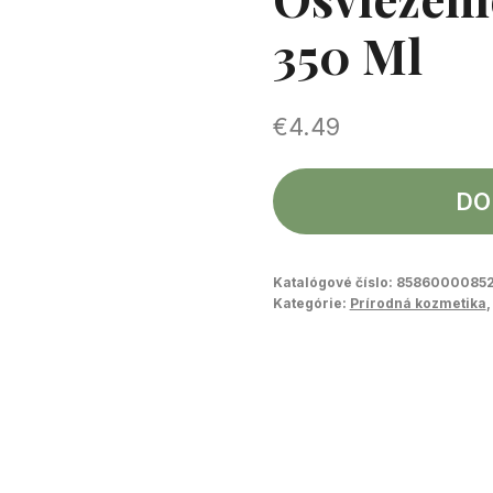
350 Ml
€
4.49
DO
Katalógové číslo:
8586000085
Kategórie:
Prírodná kozmetika