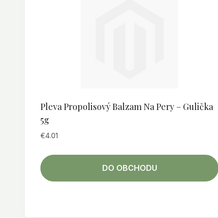
Pleva Propolisový Balzam Na Pery – Gulička
5g
€
4.01
DO OBCHODU