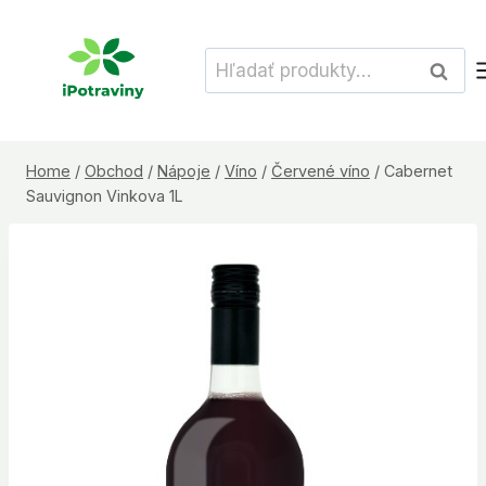
Skip
to
Hľadať:
Vyhľad
content
Home
/
Obchod
/
Nápoje
/
Víno
/
Červené víno
/
Cabernet
Sauvignon Vinkova 1L