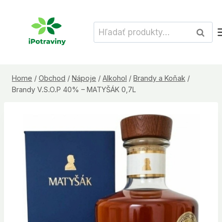
Skip
to
Hľadať:
Vyhľad
content
Home
/
Obchod
/
Nápoje
/
Alkohol
/
Brandy a Koňak
/
Brandy V.S.O.P 40% – MATYŠÁK 0,7L