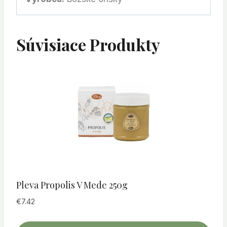
Súvisiace Produkty
Pleva Propolis V Mede 250g
€
7.42