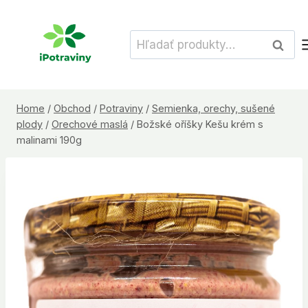
Skip
to
Hľadať:
Vyhľad
content
Home
/
Obchod
/
Potraviny
/
Semienka, orechy, sušené
plody
/
Orechové maslá
/
Božské oříšky Kešu krém s
malinami 190g