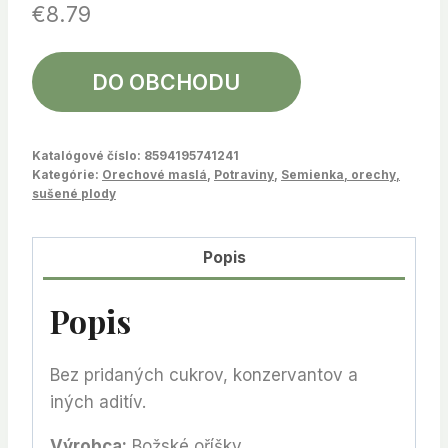
€
8.79
DO OBCHODU
Katalógové číslo:
8594195741241
Kategórie:
Orechové maslá
,
Potraviny
,
Semienka, orechy,
sušené plody
Popis
Popis
Bez pridaných cukrov, konzervantov a
iných aditív.
Výrobca:
Božské oříšky