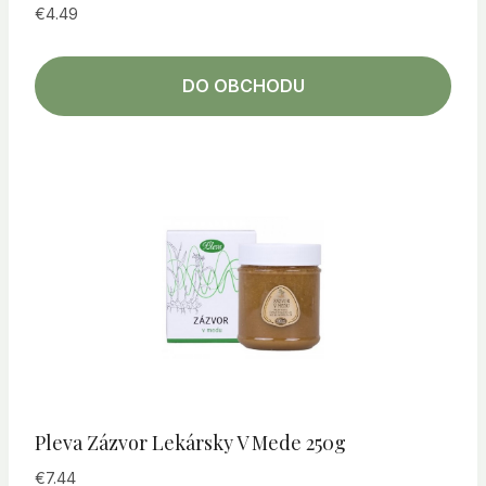
€
4.49
DO OBCHODU
Pleva Zázvor Lekársky V Mede 250g
€
7.44