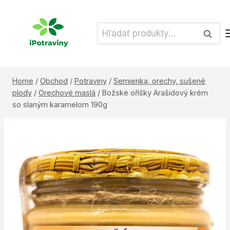
Skip
to
Hľadať:
Vyhľad
content
Home
/
Obchod
/
Potraviny
/
Semienka, orechy, sušené
plody
/
Orechové maslá
/
Božské oříšky Arašidový krém
so slaným karamelom 190g