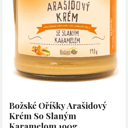
Božské Oříšky Arašidový
Krém So Slaným
Karamelom 190g