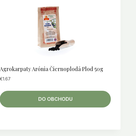
Agrokarpaty Arónia Čiernoplodá Plod 50g
€
1.67
DO OBCHODU