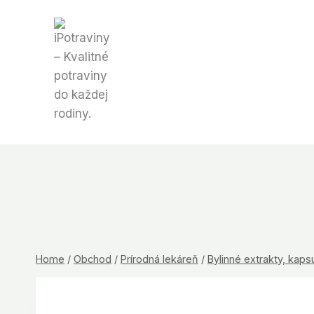
Skip
to
content
Home
/
Obchod
/
Prírodná lekáreň
/
Bylinné extrakty, kaps