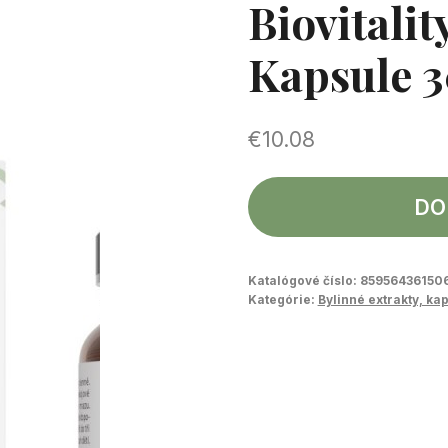
Biovitalit
Kapsule 
€
10.08
DO
Katalógové číslo:
85956436150
Kategórie:
Bylinné extrakty, ka