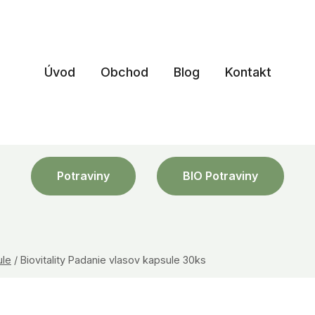
Úvod
Obchod
Blog
Kontakt
Potraviny
BIO Potraviny
ule
/
Biovitality Padanie vlasov kapsule 30ks