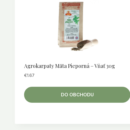
Agrokarpaty Mäta Pieporná – Vňať 30g
€
1.67
DO OBCHODU