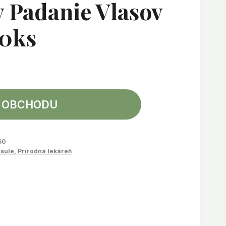
y Padanie Vlasov
30ks
 OBCHODU
60
psule
,
Prírodná lekáreň