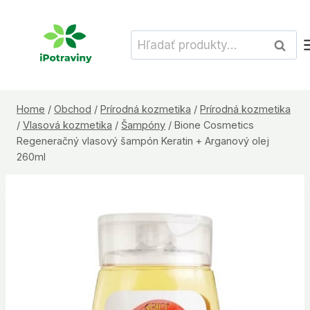
Skip
to
Hľadať:
Vyhľad
content
Home
/
Obchod
/
Prírodná kozmetika
/
Prírodná kozmetika
/
Vlasová kozmetika
/
Šampóny
/
Bione Cosmetics
Regeneračný vlasový šampón Keratin + Arganový olej
260ml