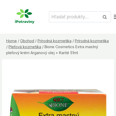
Skip
to
Hľadať:
Vyhľad
content
Home
/
Obchod
/
Prírodná kozmetika
/
Prírodná kozmetika
/
Pleťová kozmetika
/
Bione Cosmetics Extra mastný
pleťový krém Arganový olej + Karité 51ml