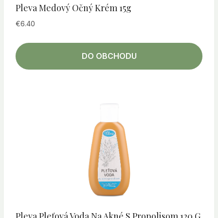
Pleva Medový Očný Krém 15g
€
6.40
DO OBCHODU
Pleva Pleťová Voda Na Akné S Propolisom 120 G