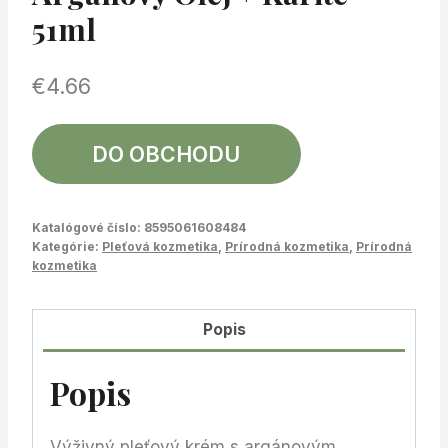
51ml
€
4.66
DO OBCHODU
Katalógové číslo:
8595061608484
Kategórie:
Pleťová kozmetika
,
Prírodná kozmetika
,
Prírodná
kozmetika
Popis
Popis
Výživný pleťový krém s argánovým