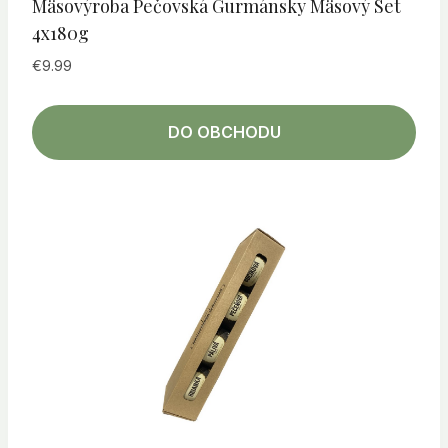
Mäsovýroba Pečovská Gurmánsky Mäsový Set
4x180g
€
9.99
DO OBCHODU