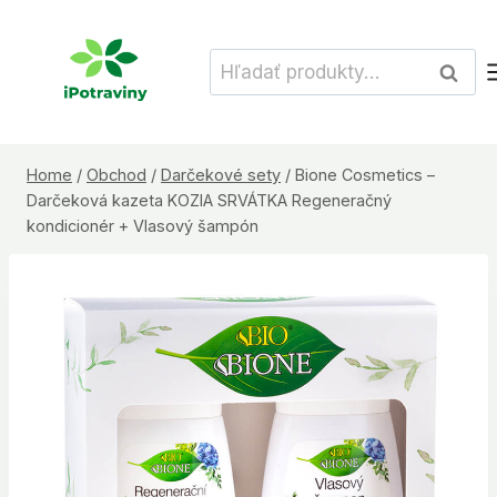
Skip
to
Hľadať:
Vyhľad
content
Home
/
Obchod
/
Darčekové sety
/
Bione Cosmetics –
Darčeková kazeta KOZIA SRVÁTKA Regeneračný
kondicionér + Vlasový šampón