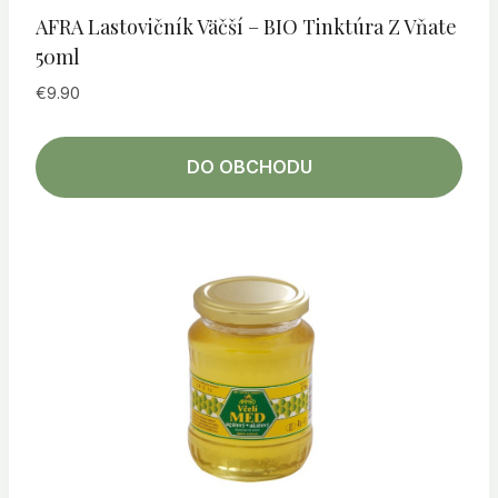
AFRA Lastovičník Väčší – BIO Tinktúra Z Vňate
50ml
€
9.90
DO OBCHODU