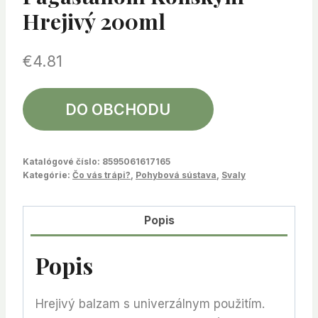
Hrejivý 200ml
€
4.81
DO OBCHODU
Katalógové číslo:
8595061617165
Kategórie:
Čo vás trápi?
,
Pohybová sústava
,
Svaly
Popis
Popis
Hrejivý balzam s univerzálnym použitím.