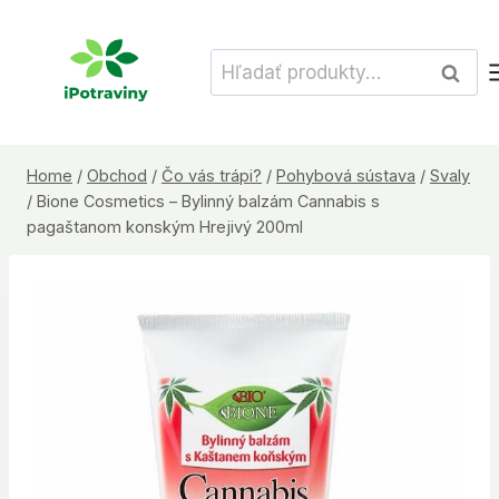
Skip
to
Hľadať:
Vyhľad
content
Home
/
Obchod
/
Čo vás trápi?
/
Pohybová sústava
/
Svaly
/
Bione Cosmetics – Bylinný balzám Cannabis s
pagaštanom konským Hrejivý 200ml