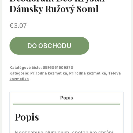
Dámsky Ružový 80ml
€
3.07
DO OBCHODU
Katalógové číslo:
8595061609870
Kategórie:
Prírodná kozmetika
,
Prírodná kozmetika
,
Telová
kozmetika
Popis
Popis
Neobsahuje aluminium, spoľahlivo chráni