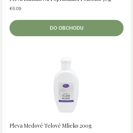
€
6.09
DO OBCHODU
Pleva Medové Telové Mlieko 200g