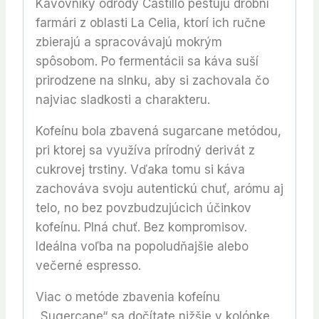
Kávovníky odrody Castillo pestujú drobní
farmári z oblasti La Celia, ktorí ich ručne
zbierajú a spracovávajú mokrým
spôsobom. Po fermentácii sa káva suší
prirodzene na slnku, aby si zachovala čo
najviac sladkosti a charakteru.
Kofeínu bola zbavená sugarcane metódou,
pri ktorej sa využíva prírodný derivát z
cukrovej trstiny. Vďaka tomu si káva
zachováva svoju autentickú chuť, arómu aj
telo, no bez povzbudzujúcich účinkov
kofeínu. Plná chuť. Bez kompromisov.
Ideálna voľba na popoludňajšie alebo
večerné espresso.
Viac o metóde zbavenia kofeínu
„Sugercane“ sa dočítate nižšie v kolónke