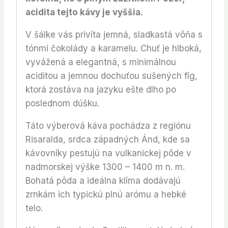
acidita tejto kávy je vyššia.
V šálke vás privíta jemná, sladkastá vôňa s
tónmi čokolády a karamelu. Chuť je hlboká,
vyvážená a elegantná, s minimálnou
aciditou a jemnou dochuťou sušených fíg,
ktorá zostáva na jazyku ešte dlho po
poslednom dúšku.
Táto výberová káva pochádza z regiónu
Risaralda, srdca západných Ánd, kde sa
kávovníky pestujú na vulkanickej pôde v
nadmorskej výške 1300 – 1400 m n. m.
Bohatá pôda a ideálna klíma dodávajú
zrnkám ich typickú plnú arómu a hebké
telo.