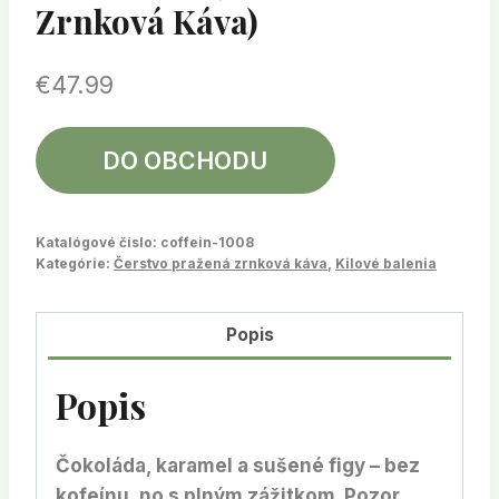
Zrnková Káva)
€
47.99
DO OBCHODU
Katalógové číslo:
coffein-1008
Kategórie:
Čerstvo pražená zrnková káva
,
Kilové balenia
Popis
Popis
Čokoláda, karamel a sušené figy – bez
kofeínu, no s plným zážitkom. Pozor,