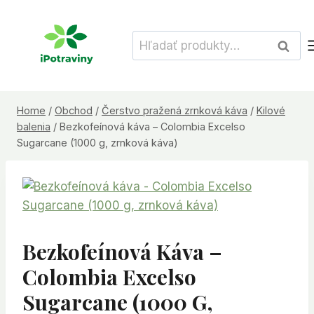
Skip
to
Hľadať:
Vyhľad
content
Home
/
Obchod
/
Čerstvo pražená zrnková káva
/
Kilové
balenia
/
Bezkofeínová káva – Colombia Excelso
Sugarcane (1000 g, zrnková káva)
Bezkofeínová Káva –
Colombia Excelso
Sugarcane (1000 G,