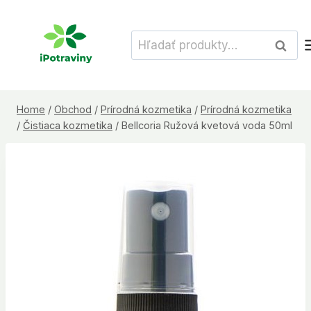
Skip
to
Hľadať:
Vyhľad
content
Home
/
Obchod
/
Prírodná kozmetika
/
Prírodná kozmetika
/
Čistiaca kozmetika
/
Bellcoria Ružová kvetová voda 50ml