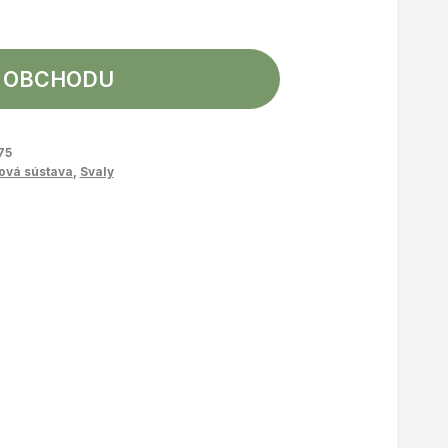
 OBCHODU
75
ová sústava
,
Svaly