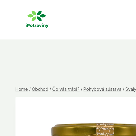
Skip
to
content
Home
/
Obchod
/
Čo vás trápi?
/
Pohybová sústava
/
Sval