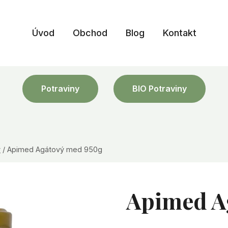
Úvod
Obchod
Blog
Kontakt
Potraviny
BIO Potraviny
y
/
Apimed Agátový med 950g
Apimed A