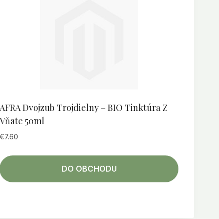
AFRA Dvojzub Trojdielny – BIO Tinktúra Z
Vňate 50ml
€
7.60
DO OBCHODU