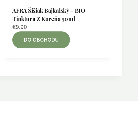
AFRA Šišiak Bajkalský – BIO
Tinktúra Z Koreňa 50ml
€
9.90
DO OBCHODU