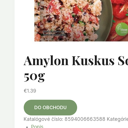
Amylon Kuskus So
50g
€
1.39
DO OBCHODU
Katalógové číslo:
8594006663588
Kategóri
Popis