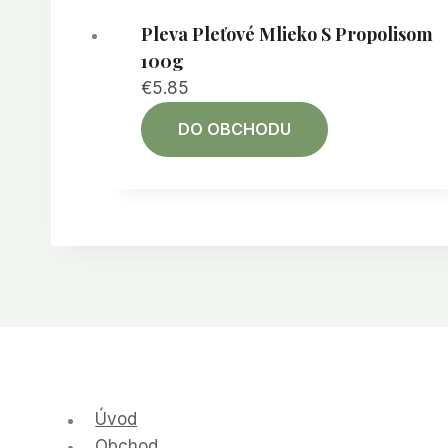
Pleva Pleťové Mlieko S Propolisom
100g
€
5.85
DO OBCHODU
Úvod
Obchod