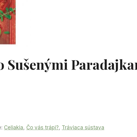
 Sušenými Paradajka
e:
Celiakia
,
Čo vás trápi?
,
Tráviaca sústava