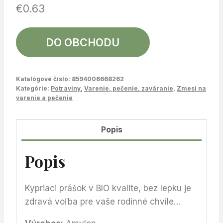
€
0.63
DO OBCHODU
Katalógové číslo:
8594006668262
Kategórie:
Potraviny
,
Varenie, pečenie, zaváranie
,
Zmesi na
varenie a pečenie
Popis
Popis
Kypriaci prášok v BIO kvalite, bez lepku je
zdravá voľba pre vaše rodinné chvíle…