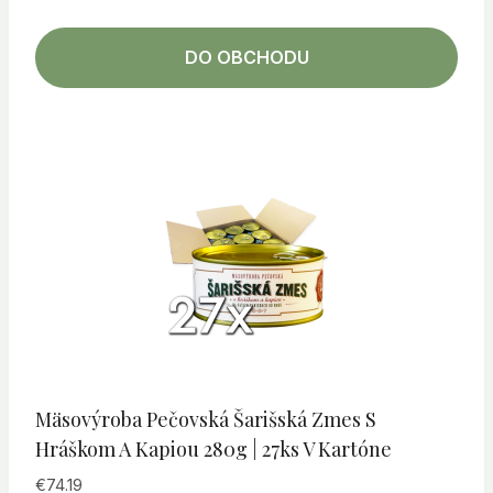
DO OBCHODU
Mäsovýroba Pečovská Šarišská Zmes S
Hráškom A Kapiou 280g | 27ks V Kartóne
€
74.19