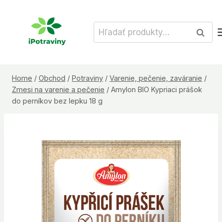
Skip
to
Hľadať:
Vyhľad
content
Home
/
Obchod
/
Potraviny
/
Varenie, pečenie, zaváranie
/
Zmesi na varenie a pečenie
/
Amylon BIO Kypriaci prášok
do perníkov bez lepku 18 g