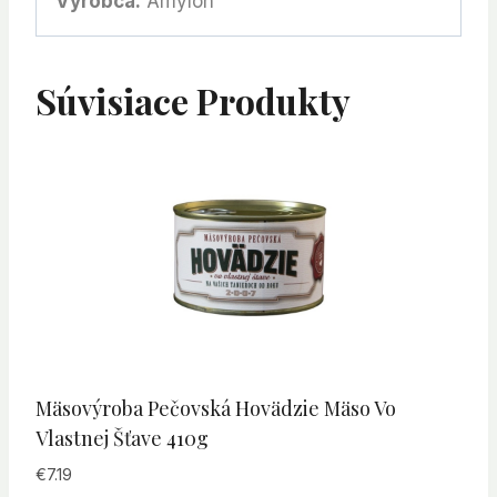
Výrobca:
Amylon
Súvisiace Produkty
Mäsovýroba Pečovská Hovädzie Mäso Vo
Vlastnej Šťave 410g
€
7.19