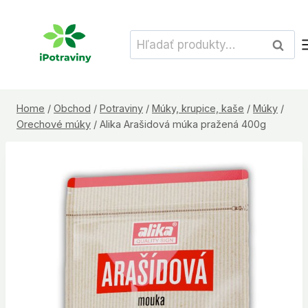
Skip
to
Hľadať:
Vyhľad
content
Home
/
Obchod
/
Potraviny
/
Múky, krupice, kaše
/
Múky
/
Orechové múky
/
Alika Arašidová múka pražená 400g