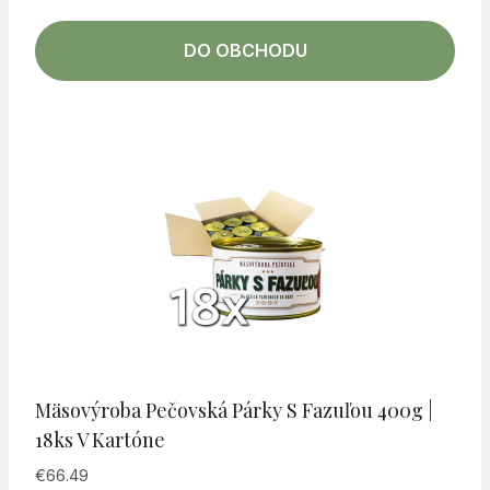
DO OBCHODU
Mäsovýroba Pečovská Párky S Fazuľou 400g |
18ks V Kartóne
€
66.49