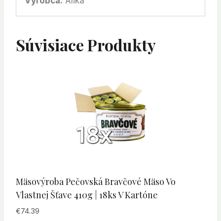
Výrobca:
Alika
Súvisiace Produkty
Mäsovýroba Pečovská Bravčové Mäso Vo
Vlastnej Šťave 410g | 18ks V Kartóne
€
74.39