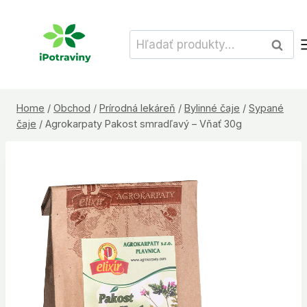
Skip
to
Hľadať:
Vyhľad
content
Home
/
Obchod
/
Prírodná lekáreň
/
Bylinné čaje
/
Sypané
čaje
/
Agrokarpaty Pakost smradľavý – Vňať 30g