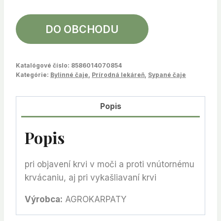
DO OBCHODU
Katalógové číslo:
8586014070854
Kategórie:
Bylinné čaje
,
Prírodná lekáreň
,
Sypané čaje
Popis
Popis
pri objavení krvi v moči a proti vnútornému
krvácaniu, aj pri vykašliavaní krvi
Výrobca:
AGROKARPATY