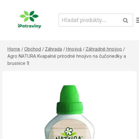
Skip
to
Hľadať:
Vyhľad
content
Home
/
Obchod
/
Záhrada
/
Hnojivá
/
Záhradné hnojivo
/
Agro NATURA Kvapalné prírodné hnojivo na čučoriedky a
brusnice 1l