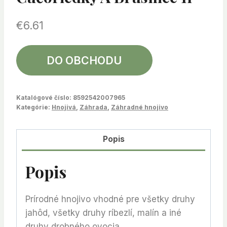
€
6.61
DO OBCHODU
Katalógové číslo:
8592542007965
Kategórie:
Hnojivá
,
Záhrada
,
Záhradné hnojivo
Popis
Popis
Prírodné hnojivo vhodné pre všetky druhy
jahôd, všetky druhy ríbezlí, malín a iné
druhy drobného ovocia.