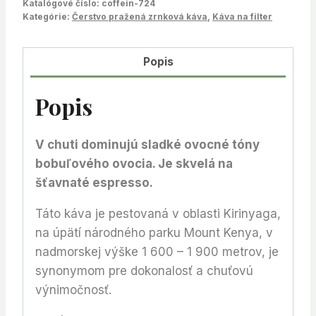
Katalógové číslo:
coffein-724
Kategórie:
Čerstvo pražená zrnková káva
,
Káva na filter
Popis
Popis
V chuti dominujú sladké ovocné tóny
bobuľového ovocia. Je skvelá na
šťavnaté espresso.
Táto káva je pestovaná v oblasti Kirinyaga,
na úpätí národného parku Mount Kenya, v
nadmorskej výške 1 600 – 1 900 metrov, je
synonymom pre dokonalosť a chuťovú
výnimočnosť.