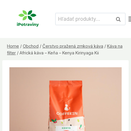
Skip
to
Hľadať:
Vyhľad
content
Home
/
Obchod
/
Čerstvo pražená zrnková káva
/
Káva na
filter
/
Africká káva – Keňa – Kenya Kirinyaga Kii