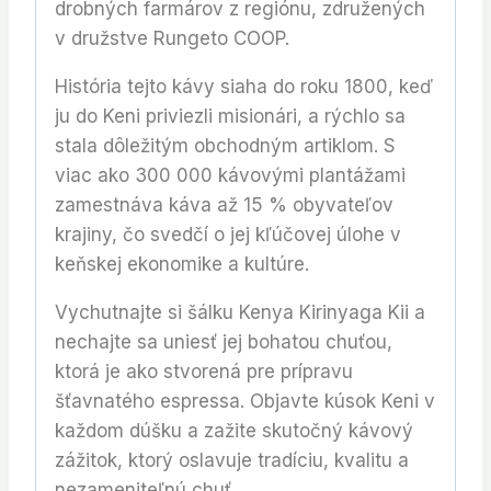
drobných farmárov z regiónu, združených
v družstve Rungeto COOP.
História tejto kávy siaha do roku 1800, keď
ju do Keni priviezli misionári, a rýchlo sa
stala dôležitým obchodným artiklom. S
viac ako 300 000 kávovými plantážami
zamestnáva káva až 15 % obyvateľov
krajiny, čo svedčí o jej kľúčovej úlohe v
keňskej ekonomike a kultúre.
Vychutnajte si šálku Kenya Kirinyaga Kii a
nechajte sa uniesť jej bohatou chuťou,
ktorá je ako stvorená pre prípravu
šťavnatého espressa. Objavte kúsok Keni v
každom dúšku a zažite skutočný kávový
zážitok, ktorý oslavuje tradíciu, kvalitu a
nezameniteľnú chuť.