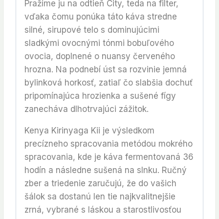
Pražíme ju na odtieň City, teda na filter,
vďaka čomu ponúka táto káva stredne
silné, sirupové telo s dominujúcimi
sladkými ovocnými tónmi bobuľového
ovocia, doplnené o nuansy červeného
hrozna. Na podnebí úst sa rozvinie jemná
bylinková horkosť, zatiaľ čo slabšia dochuť
pripomínajúca hrozienka a sušené fígy
zanecháva dlhotrvajúci zážitok.
Kenya Kirinyaga Kii je výsledkom
precízneho spracovania metódou mokrého
spracovania, kde je káva fermentovaná 36
hodín a následne sušená na slnku. Ručný
zber a triedenie zaručujú, že do vašich
šálok sa dostanú len tie najkvalitnejšie
zrná, vybrané s láskou a starostlivosťou