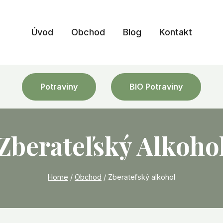
Úvod
Obchod
Blog
Kontakt
Potraviny
BIO Potraviny
Zberateľský Alkoho
Home
/
Obchod
/
Zberateľský alkohol