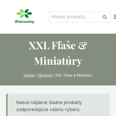
Skip
to
Hľadať:
Vyhľad
content
XXL Fľaše &
Miniatúry
Home
/
Obchod
/
XXL fľaše & Miniatúry
Neboli nájdené žiadne produkty
zodpovedajúce vášmu výberu.