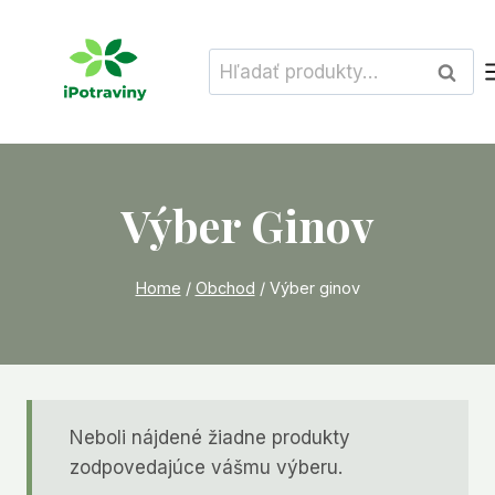
Skip
to
Hľadať:
Vyhľad
content
Výber Ginov
Home
/
Obchod
/
Výber ginov
Neboli nájdené žiadne produkty
zodpovedajúce vášmu výberu.