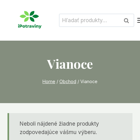
Skip
to
Hľadať:
Vyhľad
content
Vianoce
Home
/
Obchod
/
Vianoce
Neboli nájdené žiadne produkty
zodpovedajúce vášmu výberu.