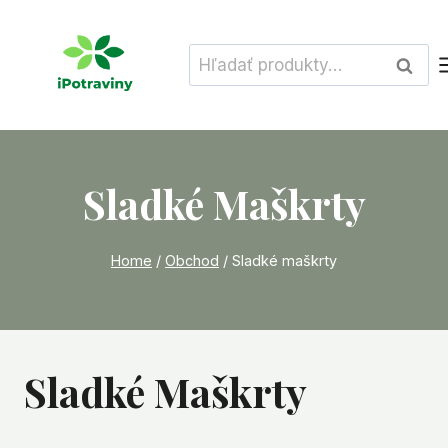
Skip
to
Hľadať:
Vyhľad
content
Sladké Maškrty
Home
/
Obchod
/
Sladké maškrty
Sladké Maškrty