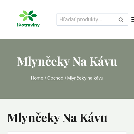
Skip
to
Hľadať:
Vyhľad
content
Mlynčeky Na Kávu
Home
/
Obchod
/
Mlynčeky na kávu
Mlynčeky Na Kávu