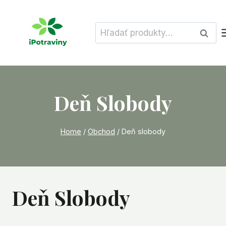
Skip
to
Hľadať:
Vyhľad
content
Deň Slobody
Home
/
Obchod
/
Deň slobody
Deň Slobody