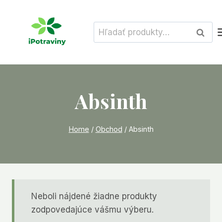
Skip
to
Hľadať:
Vyhľad
content
Absinth
Home
/
Obchod
/
Absinth
Neboli nájdené žiadne produkty
zodpovedajúce vášmu výberu.